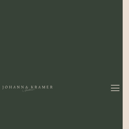
ALLE KINDER SIND
GLÜCKLICH UND
BEHÜTET
von Petra Wäldele
Schreiben für die Welt