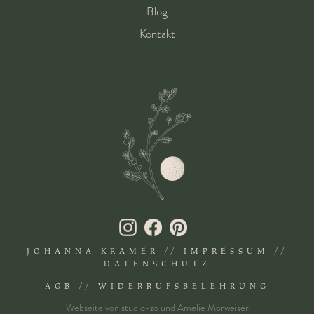
Blog
Kontakt
JOHANNA KRAMER //
IMPRESSUM
//
DATENSCHUTZ
AGB
//
WIDERRUFSBELEHRUNG
Webseite von
studio-zo
und
Amelie Morweiser