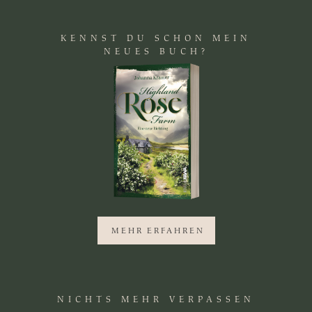
KENNST DU SCHON MEIN
Deine Email Adresse
NEUES BUCH?
MEHR ERFAHREN
Indem du dieses Formular abschickst, stimmst du meiner
Datenschutzerklärung
zu.
NICHTS MEHR VERPASSEN