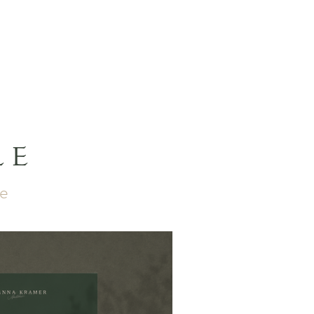
LE
le