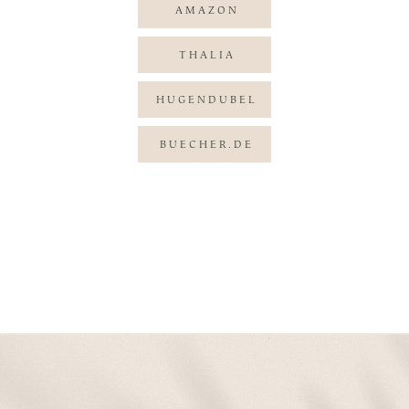
AMAZON
THALIA
HUGENDUBEL
BUECHER.DE