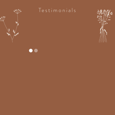
Testimonials
N
In