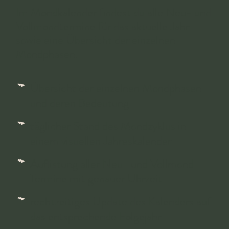
Im Mondkalender findest du alle Neu- und
Vollmondtermine für das aktuelle Jahr
sowie eine Übersicht der einzelnen
Mondphasen.
Übersicht der einzelnen Mondphasen
und deren Bedeutung
täglicher Stand des Mondzyklus in
einem visuellen Jahreskalender
Auflistung aller Neu- und Vollmond-
Termine mit genauer Uhrzeit
rechtzeitiges Update des Kalenders auf
das entsprechende Folgejahr