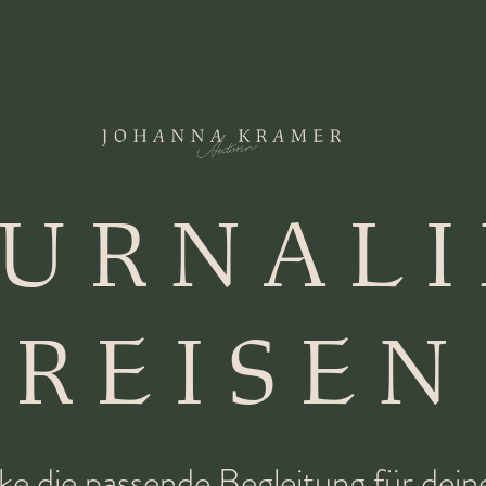
OURNAL
REISEN
e die passende Begleitung für dei