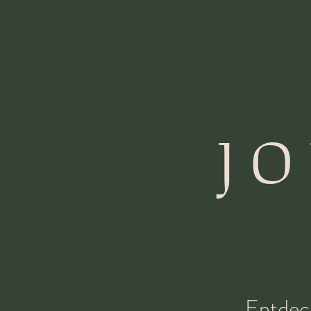
J
Entdeck