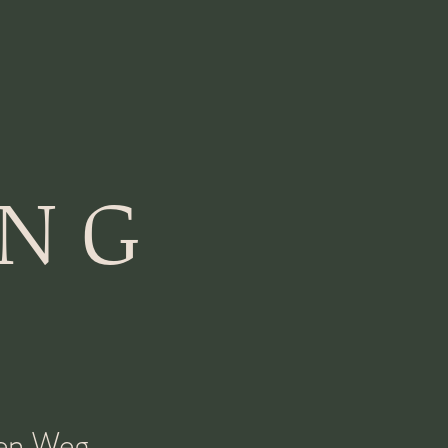
ING
nen Weg.