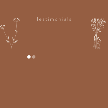
Testimonials
N
In