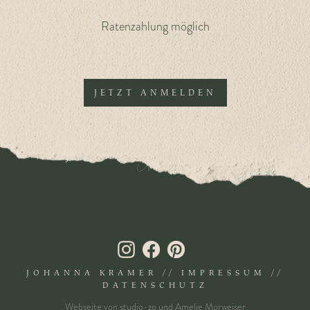
Ratenzahlung möglich
JETZT ANMELDEN
JOHANNA KRAMER //
IMPRESSUM
//
DATENSCHUTZ
Webseite von
studio-zo
und
Amelie Morweiser