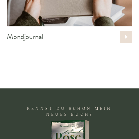
Mond­journal
KENNST DU SCHON MEIN
NEUES BUCH?