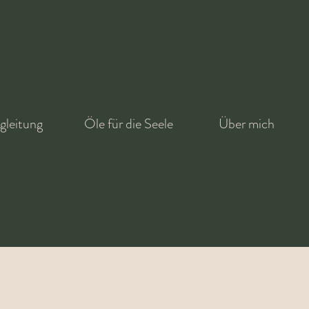
HREIBEN ALS GEB
gleitung
Öle für die Seele
Über mich
Journaling Tipps