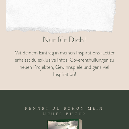
Nur für Dich!
Mit deinem Eintrag in meinen Inspirations-Letter
erhältst du exklusive Infos, Coverenthüllungen zu
neuen Projekten, Gewinnspiele und ganz viel
Inspiration!
Dein Vorname
KENNST DU SCHON MEIN
Deine Email Adresse
NEUES BUCH?