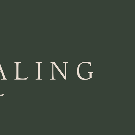
ALING
T