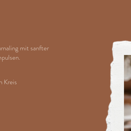
naling mit sanfter
mpulsen.
n Kreis