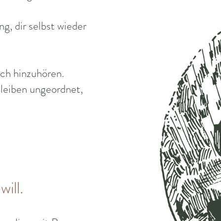
ng, dir selbst wieder
ich hinzuhören.
leiben ungeordnet,
ill.