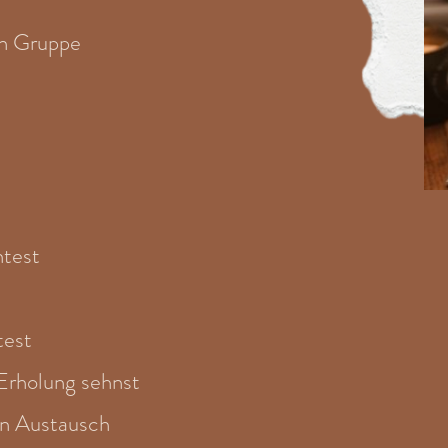
en Gruppe
htest
test
Erholung sehnst
hen Austausch