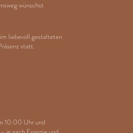
bensweg wünschst
m liebevoll gestalteten
räsenz statt.
um
10:00 Uhr und
r – je nach Energie und