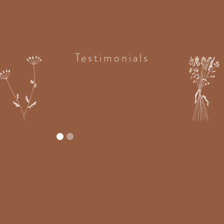
Testimonials
N
In